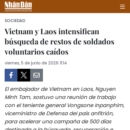
SOCIEDAD
Vietnam y Laos intensifican
búsqueda de restos de soldados
INICIO
voluntarios caídos
POLÍTICA
viernes, 5 de junio de 2026 11:14
ECONOMÍA
SOCIEDAD
El embajador de Vietnam en Laos, Nguyen
SALUD - MEDIO AMBIENTE
Minh Tam, sostuvo una reunión de trabajo
con el teniente general Vongsone Inpanphim,
CULTURA - ENTRETENIMIENTO
viceministro de Defensa del país anfitrión,
para acelerar una campaña de 500 días
INTERNACIONAL
destinada a la búsqueda, recuperación e