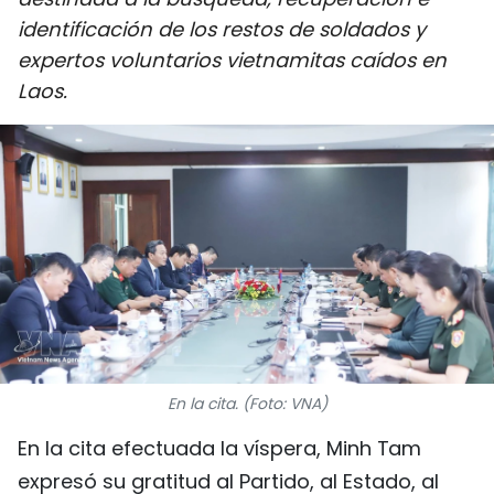
DEPORTES
identificación de los restos de soldados y
expertos voluntarios vietnamitas caídos en
VIAJES
Laos.
PUENTE DE AMISTAD
HISTORIAS MULTIMEDIA
FOTOGRAFÍA
¿QUIÉNES SOMOS?
TIẾNG VIỆT
En la cita. (Foto: VNA)
ENGLISH
En la cita efectuada la víspera, Minh Tam
中文
expresó su gratitud al Partido, al Estado, al