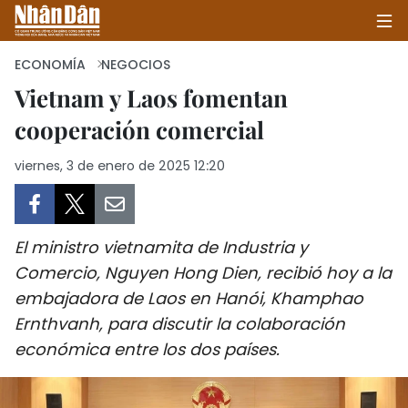
ECONOMÍA
NEGOCIOS
Vietnam y Laos fomentan
cooperación comercial
INICIO
viernes, 3 de enero de 2025 12:20
POLÍTICA
ECONOMÍA
El ministro vietnamita de Industria y
SOCIEDAD
Comercio, Nguyen Hong Dien, recibió hoy a la
embajadora de Laos en Hanói, Khamphao
SALUD - MEDIO AMBIENTE
Ernthvanh, para discutir la colaboración
CULTURA - ENTRETENIMIENTO
económica entre los dos países.
INTERNACIONAL