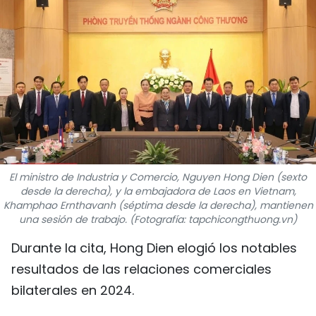
DEPORTES
VIAJES
PUENTE DE AMISTAD
HISTORIAS MULTIMEDIA
FOTOGRAFÍA
El ministro de Industria y Comercio, Nguyen Hong Dien (sexto
desde la derecha), y la embajadora de Laos en Vietnam,
¿QUIÉNES SOMOS?
Khamphao Ernthavanh (séptima desde la derecha), mantienen
una sesión de trabajo. (Fotografía: tapchicongthuong.vn)
TIẾNG VIỆT
Durante la cita, Hong Dien elogió los notables
ENGLISH
resultados de las relaciones comerciales
bilaterales en 2024.
中文