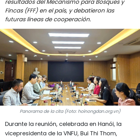
resultados del Mecanismo para Bosques y
DEPORTES
Fincas (FFF) en el país, y debatieron las
futuras líneas de cooperación.
VIAJES
PUENTE DE AMISTAD
HISTORIAS MULTIMEDIA
FOTOGRAFÍA
¿QUIÉNES SOMOS?
TIẾNG VIỆT
Panorama de la cita (Foto: hoinongdan.org.vn)
ENGLISH
Durante la reunión, celebrada en Hanói, la
中文
vicepresidenta de la VNFU, Bui Thi Thom,