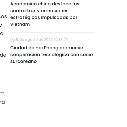
Académico chino destaca las
cuatro transformaciones
sos
estratégicas impulsadas por
Vietnam
e
go
5 de agosto de 2026, 10:38:26
Ciudad de Hai Phong promueve
sde
cooperación tecnológica con socio
surcoreano
am,
ra