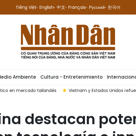
Tiếng Việt
English
中文
Français
Русский
한국어
Medio Ambiente
Cultura - Entretenimiento
Internacion
stico en mercado tailandés
Vietnam y Estados Unidos refu
ina destacan poten