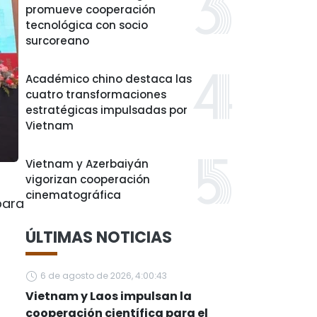
promueve cooperación
tecnológica con socio
surcoreano
Académico chino destaca las
cuatro transformaciones
estratégicas impulsadas por
Vietnam
Vietnam y Azerbaiyán
vigorizan cooperación
cinematográfica
para
ÚLTIMAS NOTICIAS
6 de agosto de 2026, 4:00:43
Vietnam y Laos impulsan la
cooperación científica para el