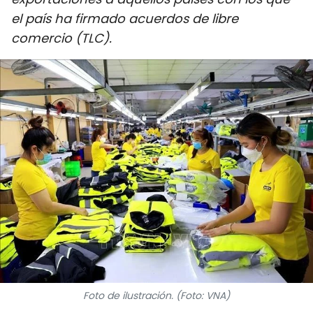
DEPORTES
el país ha firmado acuerdos de libre
comercio (TLC).
VIAJES
PUENTE DE AMISTAD
HISTORIAS MULTIMEDIA
FOTOGRAFÍA
¿QUIÉNES SOMOS?
TIẾNG VIỆT
ENGLISH
Foto de ilustración. (Foto: VNA)
中文