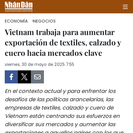
ECONOMÍA
NEGOCIOS
Vietnam trabaja para aumentar
exportación de textiles, calzado y
INICIO
cuero hacia mercados clave
POLÍTICA
viernes, 30 de mayo de 2025 7:55
ECONOMÍA
SOCIEDAD
En el contexto actual y para enfrentar los
SALUD - MEDIO AMBIENTE
desafíos de las políticas arancelarias, las
empresas de textiles, calzado y cuero de
CULTURA - ENTRETENIMIENTO
Vietnam están centrando sus esfuerzos en
diversificar sus mercados y aumentar las
INTERNACIONAL
exportaciones a aquellos países con los que