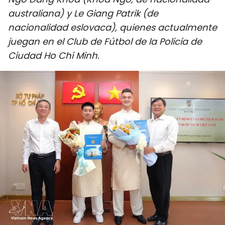
DEPORTES
australiana) y Le Giang Patrik (de
nacionalidad eslovaca), quienes actualmente
VIAJES
juegan en el Club de Fútbol de la Policía de
Ciudad Ho Chi Minh.
PUENTE DE AMISTAD
HISTORIAS MULTIMEDIA
FOTOGRAFÍA
¿QUIÉNES SOMOS?
TIẾNG VIỆT
ENGLISH
中文