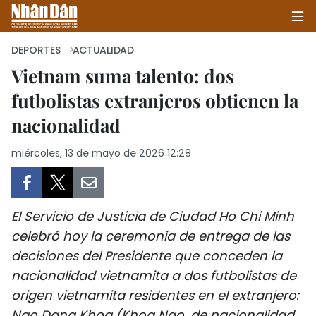
DEPORTES
ACTUALIDAD
Vietnam suma talento: dos
futbolistas extranjeros obtienen la
INICIO
nacionalidad
POLÍTICA
miércoles, 13 de mayo de 2026 12:28
ECONOMÍA
SOCIEDAD
El Servicio de Justicia de Ciudad Ho Chi Minh
SALUD - MEDIO AMBIENTE
celebró hoy la ceremonia de entrega de las
decisiones del Presidente que conceden la
CULTURA - ENTRETENIMIENTO
nacionalidad vietnamita a dos futbolistas de
origen vietnamita residentes en el extranjero:
INTERNACIONAL
Ngo Dang Khoa (Khoa Ngo, de nacionalidad