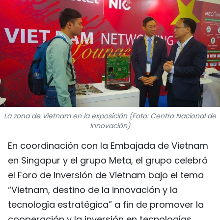
DEPORTES
VIAJES
PUENTE DE AMISTAD
HISTORIAS MULTIMEDIA
FOTOGRAFÍA
La zona de Vietnam en la exposición (Foto: Centro Nacional de
Innovación)
¿QUIÉNES SOMOS?
En coordinación con la Embajada de Vietnam
en Singapur y el grupo Meta, el grupo celebró
TIẾNG VIỆT
el Foro de Inversión de Vietnam bajo el tema
ENGLISH
“Vietnam, destino de la innovación y la
tecnología estratégica” a fin de promover la
中文
cooperación y la inversión en tecnologías