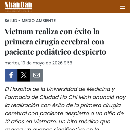
SALUD - MEDIO AMBIENTE
Vietnam realiza con éxito la
primera cirugía cerebral con
INICIO
paciente pediátrico despierto
POLÍTICA
martes, 19 de mayo de 2026 9:58
ECONOMÍA
SOCIEDAD
El Hospital de la Universidad de Medicina y
SALUD - MEDIO AMBIENTE
Farmacia de Ciudad Ho Chi Minh anunció hoy
la realización con éxito de la primera cirugía
CULTURA - ENTRETENIMIENTO
cerebral con paciente despierto a un niño de
12 años en Vietnam, un hito médico que
INTERNACIONAL
marca un avance significativo en la