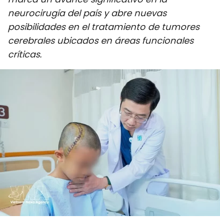
DEPORTES
neurocirugía del país y abre nuevas
posibilidades en el tratamiento de tumores
VIAJES
cerebrales ubicados en áreas funcionales
críticas.
PUENTE DE AMISTAD
HISTORIAS MULTIMEDIA
FOTOGRAFÍA
¿QUIÉNES SOMOS?
TIẾNG VIỆT
ENGLISH
中文