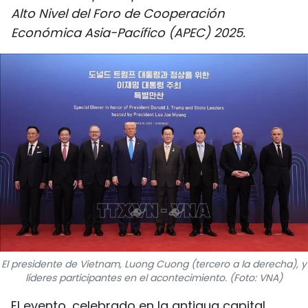
Alto Nivel del Foro de Cooperación
DEPORTES
Económica Asia-Pacífico (APEC) 2025.
VIAJES
PUENTE DE AMISTAD
HISTORIAS MULTIMEDIA
FOTOGRAFÍA
¿QUIÉNES SOMOS?
TIẾNG VIỆT
ENGLISH
El presidente de Vietnam, Luong Cuong (tercero a la derecha), y
líderes participantes en el acontecimiento. (Foto: VNA)
中文
El evento, celebrado en la antigua capital