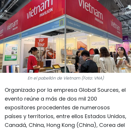
DEPORTES
VIAJES
PUENTE DE AMISTAD
HISTORIAS MULTIMEDIA
FOTOGRAFÍA
En el pabellón de Vietnam (Foto: VNA)
¿QUIÉNES SOMOS?
Organizado por la empresa Global Sources, el
TIẾNG VIỆT
evento reúne a más de dos mil 200
expositores procedentes de numerosos
ENGLISH
países y territorios, entre ellos Estados Unidos,
中文
Canadá, China, Hong Kong (China), Corea del