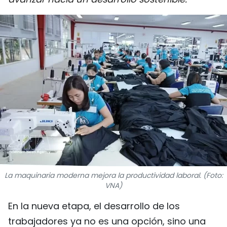
DEPORTES
VIAJES
PUENTE DE AMISTAD
HISTORIAS MULTIMEDIA
FOTOGRAFÍA
¿QUIÉNES SOMOS?
TIẾNG VIỆT
La maquinaria moderna mejora la productividad laboral. (Foto:
VNA)
ENGLISH
En la nueva etapa, el desarrollo de los
中文
trabajadores ya no es una opción, sino una