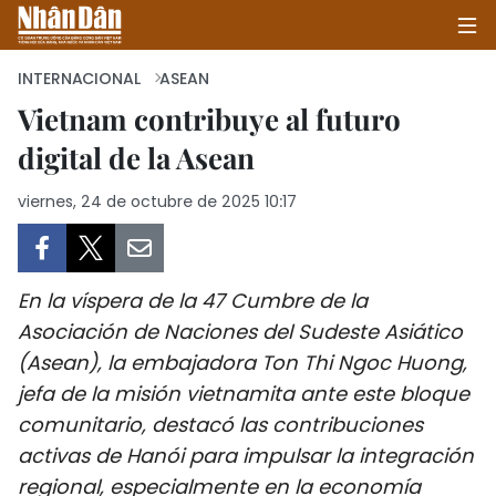
INTERNACIONAL
ASEAN
Vietnam contribuye al futuro
digital de la Asean
INICIO
viernes, 24 de octubre de 2025 10:17
POLÍTICA
ECONOMÍA
En la víspera de la 47 Cumbre de la
SOCIEDAD
Asociación de Naciones del Sudeste Asiático
(Asean), la embajadora Ton Thi Ngoc Huong,
SALUD - MEDIO AMBIENTE
jefa de la misión vietnamita ante este bloque
CULTURA - ENTRETENIMIENTO
comunitario, destacó las contribuciones
activas de Hanói para impulsar la integración
INTERNACIONAL
regional, especialmente en la economía