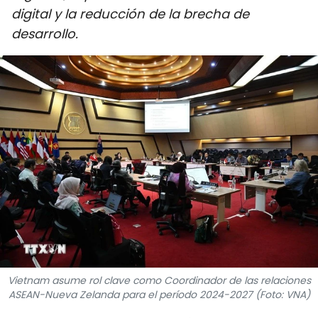
digital y la reducción de la brecha de
DEPORTES
desarrollo.
VIAJES
PUENTE DE AMISTAD
HISTORIAS MULTIMEDIA
FOTOGRAFÍA
¿QUIÉNES SOMOS?
TIẾNG VIỆT
ENGLISH
Vietnam asume rol clave como Coordinador de las relaciones
ASEAN-Nueva Zelanda para el período 2024-2027 (Foto: VNA)
中文