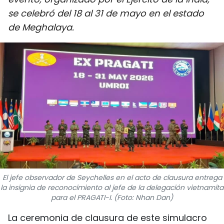
DEPORTES
se celebró del 18 al 31 de mayo en el estado
de Meghalaya.
VIAJES
PUENTE DE AMISTAD
HISTORIAS MULTIMEDIA
FOTOGRAFÍA
¿QUIÉNES SOMOS?
TIẾNG VIỆT
El jefe observador de Seychelles en el acto de clausura entrega
la insignia de reconocimiento al jefe de la delegación vietnamita
ENGLISH
para el PRAGATI-I. (Foto: Nhan Dan)
中文
La ceremonia de clausura de este simulacro