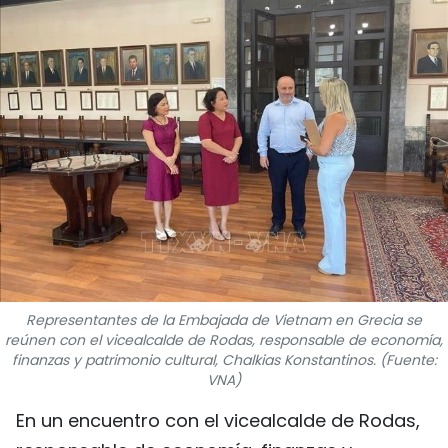
DEPORTES
VIAJES
PUENTE DE AMISTAD
HISTORIAS MULTIMEDIA
FOTOGRAFÍA
¿QUIÉNES SOMOS?
Representantes de la Embajada de Vietnam en Grecia se
TIẾNG VIỆT
reúnen con el vicealcalde de Rodas, responsable de economía,
finanzas y patrimonio cultural, Chalkias Konstantinos. (Fuente:
ENGLISH
VNA)
En un encuentro con el vicealcalde de Rodas,
中文