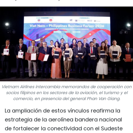
DEPORTES
VIAJES
PUENTE DE AMISTAD
HISTORIAS MULTIMEDIA
FOTOGRAFÍA
¿QUIÉNES SOMOS?
Vietnam Airlines intercambia memorandos de cooperación con
socios filipinos en los sectores de la aviación, el turismo y el
TIẾNG VIỆT
comercio, en presencia del general Phan Van Giang.
La ampliación de estos vínculos reafirma la
ENGLISH
estrategia de la aerolínea bandera nacional
中文
de fortalecer la conectividad con el Sudeste