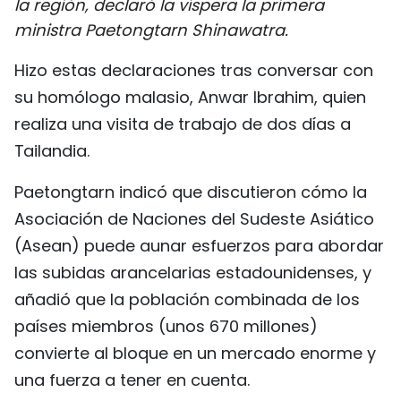
la región, declaró la víspera la primera
DEPORTES
ministra Paetongtarn Shinawatra.
VIAJES
Hizo estas declaraciones tras conversar con
su homólogo malasio, Anwar Ibrahim, quien
PUENTE DE AMISTAD
realiza una visita de trabajo de dos días a
Tailandia.
HISTORIAS MULTIMEDIA
Paetongtarn indicó que discutieron cómo la
FOTOGRAFÍA
Asociación de Naciones del Sudeste Asiático
(Asean) puede aunar esfuerzos para abordar
¿QUIÉNES SOMOS?
las subidas arancelarias estadounidenses, y
TIẾNG VIỆT
añadió que la población combinada de los
países miembros (unos 670 millones)
ENGLISH
convierte al bloque en un mercado enorme y
una fuerza a tener en cuenta.
中文