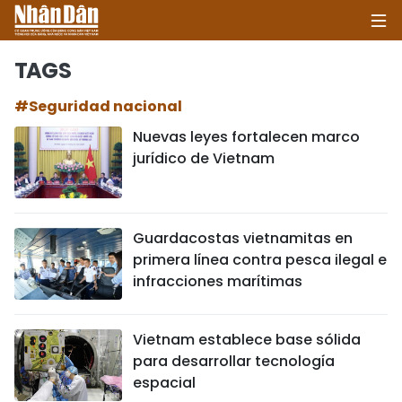
TAGS
#Seguridad nacional
INICIO
Nuevas leyes fortalecen marco
jurídico de Vietnam
POLÍTICA
ECONOMÍA
Guardacostas vietnamitas en
SOCIEDAD
primera línea contra pesca ilegal e
infracciones marítimas
SALUD - MEDIO AMBIENTE
CULTURA - ENTRETENIMIENTO
Vietnam establece base sólida
para desarrollar tecnología
INTERNACIONAL
espacial