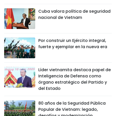
DEPORTES
Cuba valora política de seguridad
nacional de Vietnam
VIAJES
PUENTE DE AMISTAD
Por construir un Ejército integral,
HISTORIAS MULTIMEDIA
fuerte y ejemplar en la nueva era
FOTOGRAFÍA
Líder vietnamita destaca papel de
¿QUIÉNES SOMOS?
Inteligencia de Defensa como
órgano estratégico del Partido y
TIẾNG VIỆT
del Estado
ENGLISH
80 años de la Seguridad Pública
Popular de Vietnam: legado,
中文
desafíos y modernización