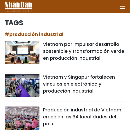
TAGS
#producción industrial
INICIO
Vietnam por impulsar desarrollo
sostenible y transformación verde
POLÍTICA
en producción industrial
ECONOMÍA
Vietnam y Singapur fortalecen
SOCIEDAD
vínculos en electrónica y
producción industrial
SALUD - MEDIO AMBIENTE
CULTURA - ENTRETENIMIENTO
Producción industrial de Vietnam
crece en las 34 localidades del
INTERNACIONAL
país