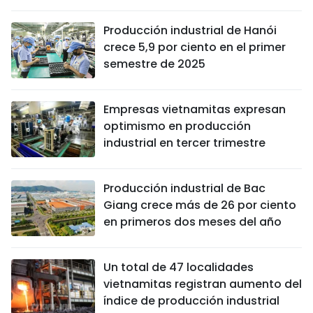
DEPORTES
Producción industrial de Hanói
crece 5,9 por ciento en el primer
VIAJES
semestre de 2025
PUENTE DE AMISTAD
Empresas vietnamitas expresan
HISTORIAS MULTIMEDIA
optimismo en producción
industrial en tercer trimestre
FOTOGRAFÍA
Producción industrial de Bac
¿QUIÉNES SOMOS?
Giang crece más de 26 por ciento
en primeros dos meses del año
TIẾNG VIỆT
ENGLISH
Un total de 47 localidades
vietnamitas registran aumento del
中文
índice de producción industrial