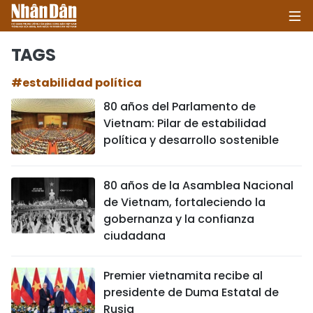
TAGS
#estabilidad política
INICIO
80 años del Parlamento de
Vietnam: Pilar de estabilidad
POLÍTICA
política y desarrollo sostenible
ECONOMÍA
80 años de la Asamblea Nacional
SOCIEDAD
de Vietnam, fortaleciendo la
gobernanza y la confianza
SALUD - MEDIO AMBIENTE
ciudadana
CULTURA - ENTRETENIMIENTO
Premier vietnamita recibe al
presidente de Duma Estatal de
INTERNACIONAL
Rusia