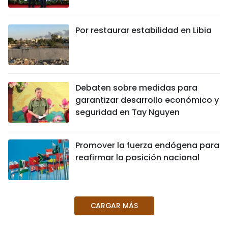
DEPORTES
Por restaurar estabilidad en Libia
VIAJES
PUENTE DE AMISTAD
HISTORIAS MULTIMEDIA
Debaten sobre medidas para
garantizar desarrollo económico y
FOTOGRAFÍA
seguridad en Tay Nguyen
¿QUIÉNES SOMOS?
Promover la fuerza endógena para
reafirmar la posición nacional
TIẾNG VIỆT
ENGLISH
CARGAR MÁS
中文