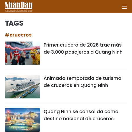
TAGS
#cruceros
INICIO
Primer crucero de 2026 trae más
de 3.000 pasajeros a Quang Ninh
POLÍTICA
ECONOMÍA
Animada temporada de turismo
SOCIEDAD
de cruceros en Quang Ninh
SALUD - MEDIO AMBIENTE
CULTURA - ENTRETENIMIENTO
Quang Ninh se consolida como
destino nacional de cruceros
INTERNACIONAL