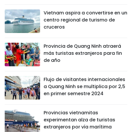
DEPORTES
Vietnam aspira a convertirse en un
centro regional de turismo de
VIAJES
cruceros
PUENTE DE AMISTAD
Provincia de Quang Ninh atraerá
HISTORIAS MULTIMEDIA
más turistas extranjeros para fin
de año
FOTOGRAFÍA
Flujo de visitantes internacionales
¿QUIÉNES SOMOS?
a Quang Ninh se multiplica por 2,5
en primer semestre 2024
TIẾNG VIỆT
ENGLISH
Provincias vietnamitas
experimentan alza de turistas
中文
extranjeros por vía marítima