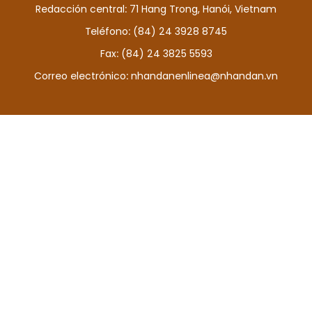
Redacción central: 71 Hang Trong, Hanói, Vietnam
DEPORTES
Teléfono: (84) 24 3928 8745
VIAJES
Fax: (84) 24 3825 5593
Correo electrónico:
nhandanenlinea@nhandan.vn
PUENTE DE AMISTAD
HISTORIAS MULTIMEDIA
FOTOGRAFÍA
¿QUIÉNES SOMOS?
TIẾNG VIỆT
ENGLISH
中文