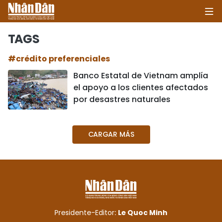
TAGS
#crédito preferenciales
INICIO
Banco Estatal de Vietnam amplía
el apoyo a los clientes afectados
POLÍTICA
por desastres naturales
ECONOMÍA
CARGAR MÁS
SOCIEDAD
SALUD - MEDIO AMBIENTE
CULTURA - ENTRETENIMIENTO
INTERNACIONAL
Presidente-Editor:
Le Quoc Minh