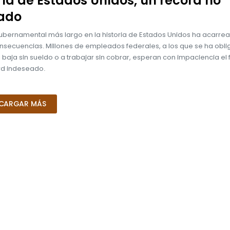
ria de Estados Unidos, un récord no
ado
 gubernamental más largo en la historia de Estados Unidos ha acarre
nsecuencias. Millones de empleados federales, a los que se ha obl
baja sin sueldo o a trabajar sin cobrar, esperan con impaciencia el 
rd indeseado.
CARGAR MÁS