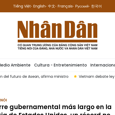
Tiếng Việt
English
中文
Français
Русский
한국어
Medio Ambiente
Cultura - Entretenimiento
Internacion
n del futuro de Asean, afirma ministro
Vietnam debate ley 
ANÓI
erre gubernamental más largo en la