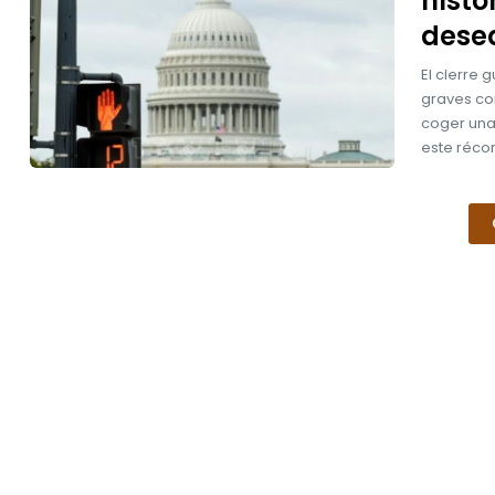
histo
dese
El cierre
graves co
coger una 
este réco