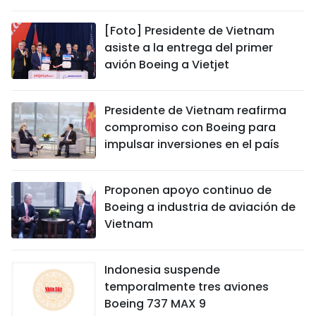
DEPORTES
[Foto] Presidente de Vietnam
asiste a la entrega del primer
VIAJES
avión Boeing a Vietjet
PUENTE DE AMISTAD
Presidente de Vietnam reafirma
HISTORIAS MULTIMEDIA
compromiso con Boeing para
impulsar inversiones en el país
FOTOGRAFÍA
Proponen apoyo continuo de
¿QUIÉNES SOMOS?
Boeing a industria de aviación de
Vietnam
TIẾNG VIỆT
ENGLISH
Indonesia suspende
temporalmente tres aviones
中文
Boeing 737 MAX 9