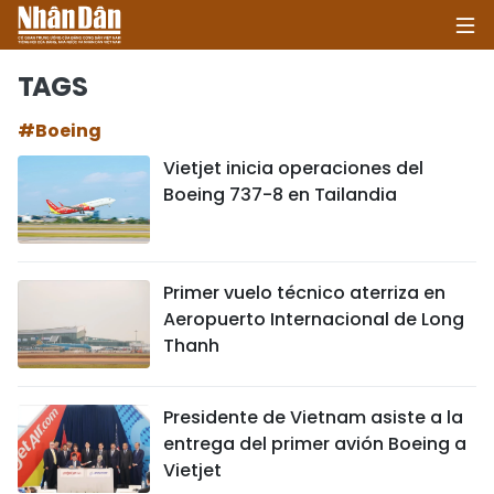
TAGS
#Boeing
INICIO
Vietjet inicia operaciones del
Boeing 737-8 en Tailandia
POLÍTICA
ECONOMÍA
Primer vuelo técnico aterriza en
SOCIEDAD
Aeropuerto Internacional de Long
Thanh
SALUD - MEDIO AMBIENTE
CULTURA - ENTRETENIMIENTO
Presidente de Vietnam asiste a la
entrega del primer avión Boeing a
INTERNACIONAL
Vietjet