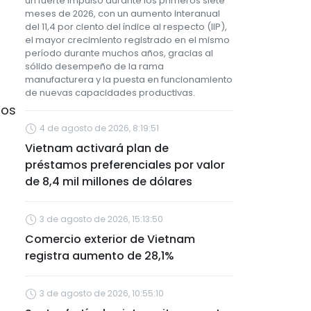
un fuerte impulso durante los primeros siete
meses de 2026, con un aumento interanual
del 11,4 por ciento del índice al respecto (IIP),
el mayor crecimiento registrado en el mismo
período durante muchos años, gracias al
sólido desempeño de la rama
manufacturera y la puesta en funcionamiento
de nuevas capacidades productivas.
dos
4 de agosto de 2026, 8:19:51
Vietnam activará plan de
préstamos preferenciales por valor
de 8,4 mil millones de dólares
3 de agosto de 2026, 15:13:50
Comercio exterior de Vietnam
registra aumento de 28,1%
3 de agosto de 2026, 10:55:10