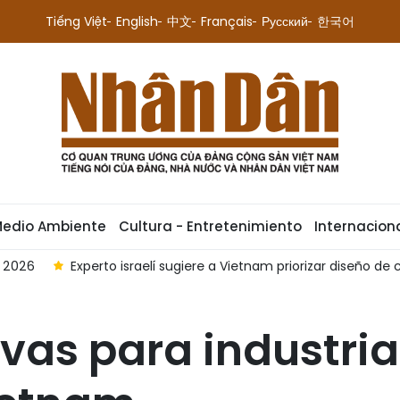
Tiếng Việt
English
中文
Français
Русский
한국어
Medio Ambiente
Cultura - Entretenimiento
Internacion
e 2026
Experto israelí sugiere a Vietnam priorizar diseño de
vas para industrias