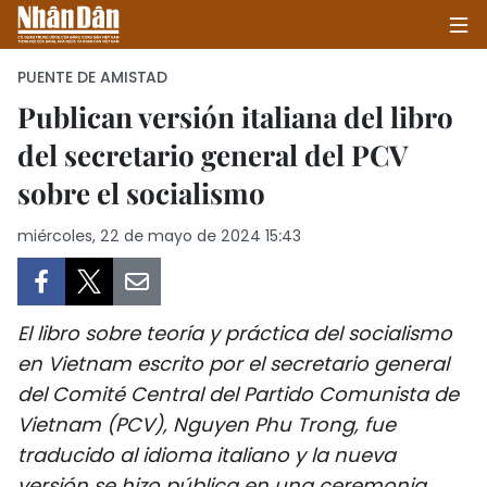
PUENTE DE AMISTAD
Publican versión italiana del libro
del secretario general del PCV
INICIO
sobre el socialismo
POLÍTICA
miércoles, 22 de mayo de 2024 15:43
ECONOMÍA
SOCIEDAD
El libro sobre teoría y práctica del socialismo
SALUD - MEDIO AMBIENTE
en Vietnam escrito por el secretario general
del Comité Central del Partido Comunista de
CULTURA - ENTRETENIMIENTO
Vietnam (PCV), Nguyen Phu Trong, fue
traducido al idioma italiano y la nueva
INTERNACIONAL
versión se hizo pública en una ceremonia