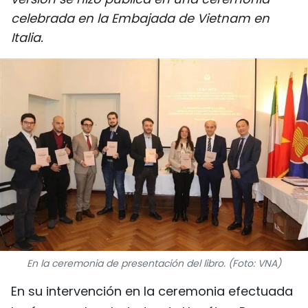
DEPORTES
celebrada en la Embajada de Vietnam en
Italia.
VIAJES
PUENTE DE AMISTAD
HISTORIAS MULTIMEDIA
FOTOGRAFÍA
¿QUIÉNES SOMOS?
TIẾNG VIỆT
ENGLISH
En la ceremonia de presentación del libro. (Foto: VNA)
En su intervención en la ceremonia efectuada
中文