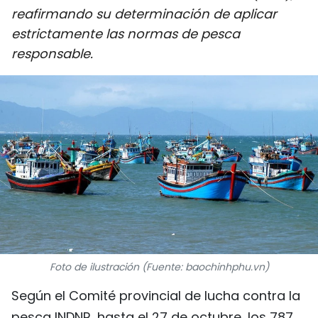
reafirmando su determinación de aplicar
DEPORTES
estrictamente las normas de pesca
VIAJES
responsable.
PUENTE DE AMISTAD
HISTORIAS MULTIMEDIA
FOTOGRAFÍA
¿QUIÉNES SOMOS?
TIẾNG VIỆT
Foto de ilustración (Fuente: baochinhphu.vn)
ENGLISH
Según el Comité provincial de lucha contra la
中文
pesca INDNR, hasta el 27 de octubre, los 787