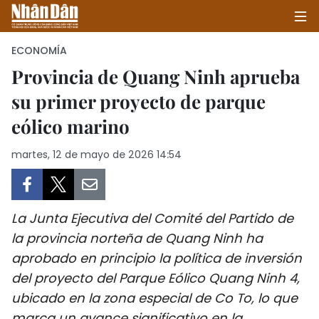
ECONOMÍA
Provincia de Quang Ninh aprueba
su primer proyecto de parque
INICIO
eólico marino
POLÍTICA
martes, 12 de mayo de 2026 14:54
ECONOMÍA
SOCIEDAD
La Junta Ejecutiva del Comité del Partido de
SALUD - MEDIO AMBIENTE
la provincia norteña de Quang Ninh ha
aprobado en principio la política de inversión
CULTURA - ENTRETENIMIENTO
del proyecto del Parque Eólico Quang Ninh 4,
ubicado en la zona especial de Co To, lo que
INTERNACIONAL
marca un avance significativo en la