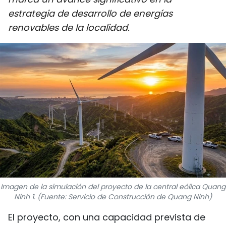
DEPORTES
estrategia de desarrollo de energías
renovables de la localidad.
VIAJES
PUENTE DE AMISTAD
HISTORIAS MULTIMEDIA
FOTOGRAFÍA
¿QUIÉNES SOMOS?
TIẾNG VIỆT
Imagen de la simulación del proyecto de la central eólica Quang
ENGLISH
Ninh 1. (Fuente: Servicio de Construcción de Quang Ninh)
中文
El proyecto, con una capacidad prevista de