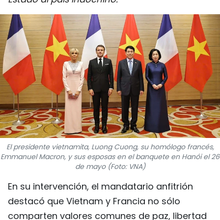
DEPORTES
VIAJES
PUENTE DE AMISTAD
HISTORIAS MULTIMEDIA
FOTOGRAFÍA
¿QUIÉNES SOMOS?
El presidente vietnamita, Luong Cuong, su homólogo francés,
Emmanuel Macron, y sus esposas en el banquete en Hanói el 26
TIẾNG VIỆT
de mayo (Foto: VNA)
ENGLISH
En su intervención, el mandatario anfitrión
destacó que Vietnam y Francia no sólo
中文
comparten valores comunes de paz, libertad