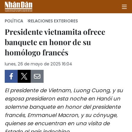
POLÍTICA
RELACIONES EXTERIORES
Presidente vietnamita ofrece
banquete en honor de su
INICIO
homólogo francés
POLÍTICA
lunes, 26 de mayo de 2025 16:04
ECONOMÍA
SOCIEDAD
El presidente de Vietnam, Luong Cuong, y su
SALUD - MEDIO AMBIENTE
esposa presidieron esta noche en Hanói un
solemne banquete en honor del presidente
CULTURA - ENTRETENIMIENTO
francés, Emmanuel Macron, y su cónyuge,
quienes se encuentran en una visita de
INTERNACIONAL
Estado al país indochino.