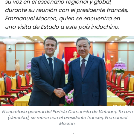
su voz en el escenario regional y global,
DEPORTES
durante su reunión con el presidente francés,
Emmanuel Macron, quien se encuentra en
VIAJES
una visita de Estado a este país indochino.
PUENTE DE AMISTAD
HISTORIAS MULTIMEDIA
FOTOGRAFÍA
¿QUIÉNES SOMOS?
TIẾNG VIỆT
El secretario general del Partido Comunista de Vietnam, To Lam
ENGLISH
(derecha), se reúne con el presidente francés, Emmanuel
Macron.
中文