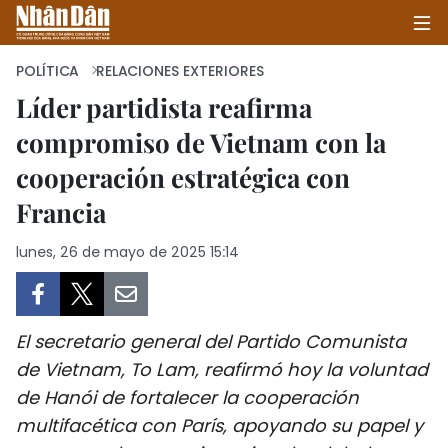
POLÍTICA
RELACIONES EXTERIORES
Líder partidista reafirma
compromiso de Vietnam con la
INICIO
cooperación estratégica con
POLÍTICA
Francia
ECONOMÍA
lunes, 26 de mayo de 2025 15:14
SOCIEDAD
SALUD - MEDIO AMBIENTE
El secretario general del Partido Comunista
de Vietnam, To Lam, reafirmó hoy la voluntad
CULTURA - ENTRETENIMIENTO
de Hanói de fortalecer la cooperación
multifacética con París, apoyando su papel y
INTERNACIONAL