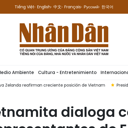
Tiếng Việt
English
中文
Français
Русский
한국어
Medio Ambiente
Cultura - Entretenimiento
Internacion
ueva Zelanda reafirman creciente posición de Vietnam
Presi
etnamita dialoga co