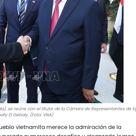
a), se reúne con el titular de la Cámara de Representantes de Eg
afy El Gebaly. (Foto: VNA)
 pueblo vietnamita merece la admiración de la