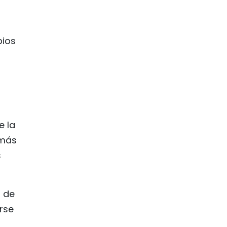
bios
e la
 más
s
 de
rse