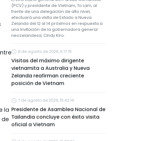
(PCV) y presidente de Vietnam, To Lam, al
frente de una delegación de alto nivel,
efectuará una visita de Estado a Nueva
s
Zelanda del 12 al 14 próximos en respuesta a
una invitación de la gobernadora general
neozelandesa, Cindy Kiro.
entre
8 de agosto de 2026, 6:17:15
Visitas del máximo dirigente
vietnamita a Australia y Nueva
Zelanda reafirman creciente
posición de Vietnam
7 de agosto de 2026, 15:42:14
e la
Presidente de Asamblea Nacional de
Tailandia concluye con éxito visita
 de
oficial a Vietnam