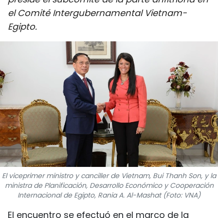
DEPORTES
el Comité Intergubernamental Vietnam-
Egipto.
VIAJES
PUENTE DE AMISTAD
HISTORIAS MULTIMEDIA
FOTOGRAFÍA
¿QUIÉNES SOMOS?
TIẾNG VIỆT
El viceprimer ministro y canciller de Vietnam, Bui Thanh Son, y la
ENGLISH
ministra de Planificación, Desarrollo Económico y Cooperación
Internacional de Egipto, Rania A. Al-Mashat (Foto: VNA)
中文
El encuentro se efectuó en el marco de la