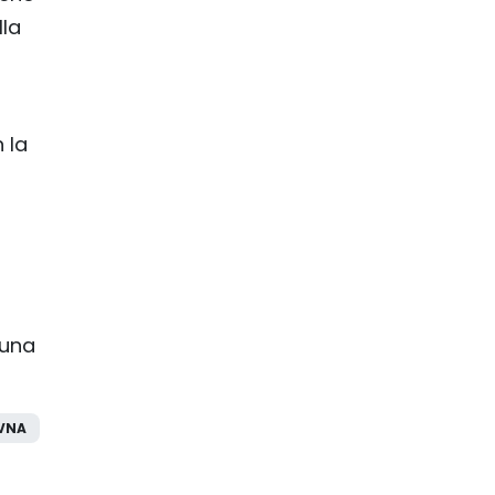
lla
 la
 una
VNA