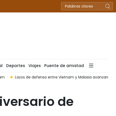
al
Deportes
Viajes
Puente de amistad
anzan hacia una cooperación más práctica, según experto
iversario de