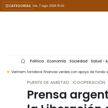
CATEGORÍAS
vie., 7 ago. 2026 15:02
Política
Economía
Sociedad
Salud - 
e fondo suizo
Experta canadiense destaca política exterio
PUENTE DE AMISTAD
COOPERACIÓN
Prensa argent