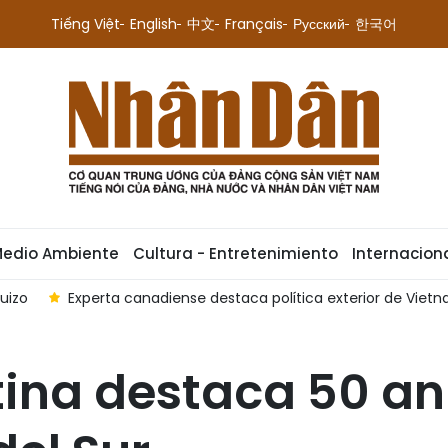
Tiếng Việt
English
中文
Français
Русский
한국어
Medio Ambiente
Cultura - Entretenimiento
Internacion
r de Vietnam
Lazos de defensa entre Vietnam y Malasia av
ina destaca 50 an