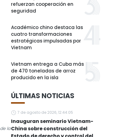
refuerzan cooperación en
seguridad
Académico chino destaca las
cuatro transformaciones
estratégicas impulsadas por
Vietnam
Vietnam entrega a Cuba más
de 470 toneladas de arroz
producido en la isla
ÚLTIMAS NOTICIAS
7 de agosto de 2026, 12:44:05
Inauguran seminario Vietnam-
China sobre construcción del
de la
Estado de derecho y control del