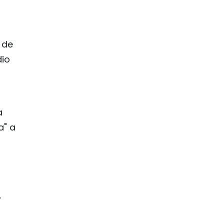
o de
dio
a
a" a
.