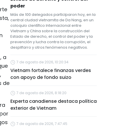
poder
rte
Más de 100 delegados participaron hoy, en la
sta,
central ciudad vietnamita de Da Nang, en un
coloquio científico internacional entre
Vietnam y China sobre la construcción del
n
Estado de derecho, el control del poder y la
prevención y lucha contra la corrupción, el
despilfarro y otros fenómenos negativos.
, a
7 de agosto de 2026, 10:20:34
 que
Vietnam fortalece finanzas verdes
,
con apoyo de fondo suizo
s de
7 de agosto de 2026, 8:18:20
Experta canadiense destaca política
ra
exterior de Vietnam
 por
gos
7 de agosto de 2026, 7:47:45