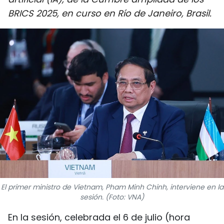
DEPORTES
BRICS 2025, en curso en Río de Janeiro, Brasil.
VIAJES
PUENTE DE AMISTAD
HISTORIAS MULTIMEDIA
FOTOGRAFÍA
¿QUIÉNES SOMOS?
TIẾNG VIỆT
El primer ministro de Vietnam, Pham Minh Chinh, interviene en la
ENGLISH
sesión. (Foto: VNA)
中文
En la sesión, celebrada el 6 de julio (hora