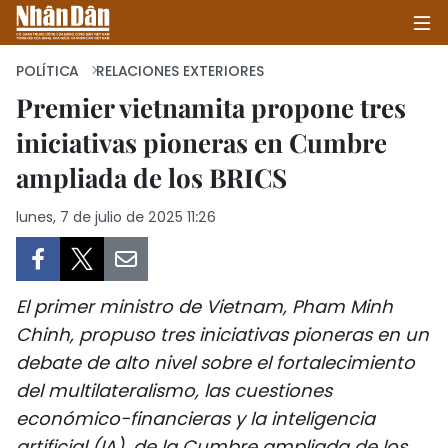
POLÍTICA
RELACIONES EXTERIORES
Premier vietnamita propone tres
iniciativas pioneras en Cumbre
INICIO
ampliada de los BRICS
POLÍTICA
lunes, 7 de julio de 2025 11:26
ECONOMÍA
SOCIEDAD
El primer ministro de Vietnam, Pham Minh
SALUD - MEDIO AMBIENTE
Chinh, propuso tres iniciativas pioneras en un
debate de alto nivel sobre el fortalecimiento
CULTURA - ENTRETENIMIENTO
del multilateralismo, las cuestiones
económico-financieras y la inteligencia
INTERNACIONAL
artificial (IA), de la Cumbre ampliada de los