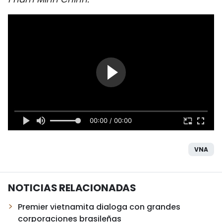
DEPORTES
VIAJES
PUENTE DE AMISTAD
HISTORIAS MULTIMEDIA
FOTOGRAFÍA
00:00 / 00:00
¿QUIÉNES SOMOS?
VNA
TIẾNG VIỆT
NOTICIAS RELACIONADAS
ENGLISH
Premier vietnamita dialoga con grandes
中文
corporaciones brasileñas