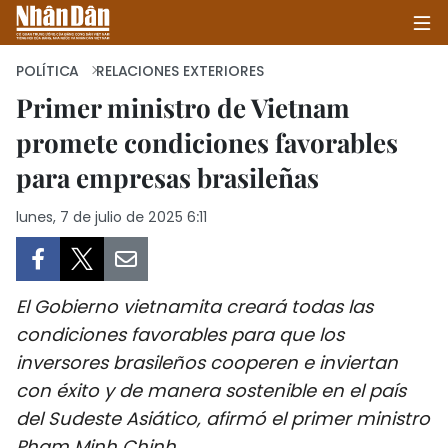
POLÍTICA
RELACIONES EXTERIORES
Primer ministro de Vietnam
promete condiciones favorables
INICIO
para empresas brasileñas
POLÍTICA
lunes, 7 de julio de 2025 6:11
ECONOMÍA
SOCIEDAD
El Gobierno vietnamita creará todas las
SALUD - MEDIO AMBIENTE
condiciones favorables para que los
inversores brasileños cooperen e inviertan
CULTURA - ENTRETENIMIENTO
con éxito y de manera sostenible en el país
del Sudeste Asiático, afirmó el primer ministro
INTERNACIONAL
Pham Minh Chinh.