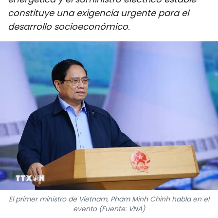
DEPORTES
constituye una exigencia urgente para el
desarrollo socioeconómico.
VIAJES
PUENTE DE AMISTAD
HISTORIAS MULTIMEDIA
FOTOGRAFÍA
¿QUIÉNES SOMOS?
TIẾNG VIỆT
ENGLISH
El primer ministro de Vietnam, Pham Minh Chinh habla en el
中文
evento (Fuente: VNA)