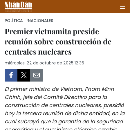
POLÍTICA
NACIONALES
Premier vietnamita preside
reunión sobre construcción de
INICIO
centrales nucleares
POLÍTICA
miércoles, 22 de octubre de 2025 12:36
ECONOMÍA
SOCIEDAD
El primer ministro de Vietnam, Pham Minh
SALUD - MEDIO AMBIENTE
Chinh, jefe del Comité Directivo para la
construcción de centrales nucleares, presidió
CULTURA - ENTRETENIMIENTO
hoy la tercera reunión de dicha entidad, en la
cual subrayó que la garantía de la seguridad
INTERNACIONAL
energética y el suministro eléctrico estable