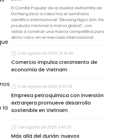
El Comité Popular de la ciudad vietnamita de
Da Nang llevó a cabo hoy el seminario
científico internacional “Ginseng Ngoc Linh: De
producto nacional a marca global”, con
vistas a construir una marca competitiva para
dicho rubro en el mercado internacional.
que
2 de agosto de 2026, 10:18:48
Comercio impulsa crecimiento de
economía de Vietnam
inos
2 de agosto de 2026, 9:33:06
Empresa petroquímica con inversión
extranjera promueve desarrollo
 la
sostenible en Vietnam
1 de agosto de 2026, 3:43:26
Más allá del durián: nuevos