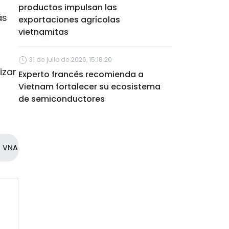
productos impulsan las
ás
exportaciones agrícolas
vietnamitas
31 de julio de 2026, 15:18:20
izar
Experto francés recomienda a
Vietnam fortalecer su ecosistema
de semiconductores
VNA