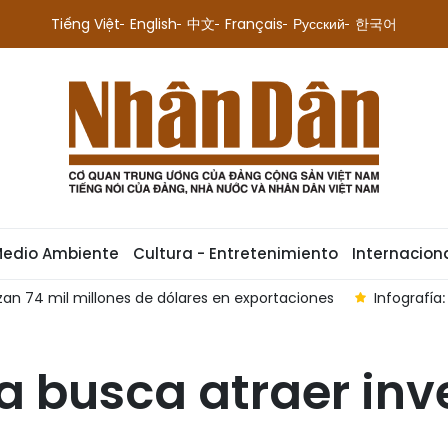
Tiếng Việt
English
中文
Français
Русский
한국어
Medio Ambiente
Cultura - Entretenimiento
Internacion
an 74 mil millones de dólares en exportaciones
Infografía
a busca atraer inv