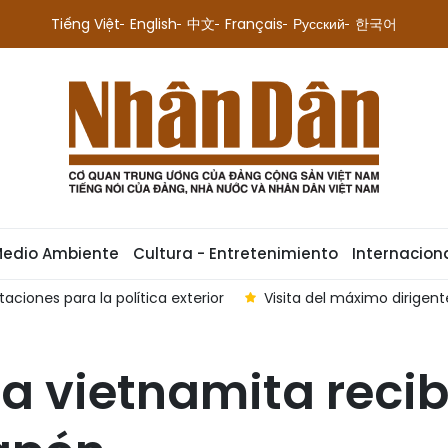
Tiếng Việt
English
中文
Français
Русский
한국어
Medio Ambiente
Cultura - Entretenimiento
Internacion
 máximo dirigente de Vietnam impulsan una cooperación más pr
ta vietnamita recib