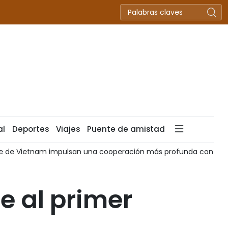
al
Deportes
Viajes
Puente de amistad
ofunda con Australia
Vietnam y Tailandia profundizan coop
e al primer