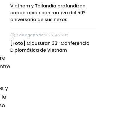
Vietnam y Tailandia profundizan
cooperación con motivo del 50º
aniversario de sus nexos
7 de agosto de 2026, 14:26:02
[Foto] Clausuran 33ª Conferencia
Diplomática de Vietnam
re
ntre
s y
 la
so