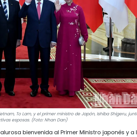
etnam, To Lam, y el primer ministro de Japón, Ishiba Shigeru, jun
tivas esposas. (Foto: Nhan Dan)
 calurosa bienvenida al Primer Ministro japonés y a 