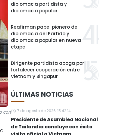
diplomacia partidista y
diplomacia popular
Reafirman papel pionero de
diplomacia del Partido y
diplomacia popular en nueva
etapa
Dirigente partidista aboga por
fortalecer cooperación entre
Vietnam y Singapur
ÚLTIMAS NOTICIAS
7 de agosto de 2026, 15:42:14
to con
Presidente de Asamblea Nacional
de Tailandia concluye con éxito
la
visita oficial a Vietnam