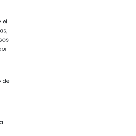
 el
as,
rsos
por
o de
la