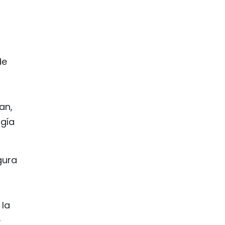
de
an,
rgía
gura
 la
e