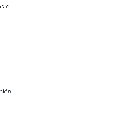
os a
n
ición