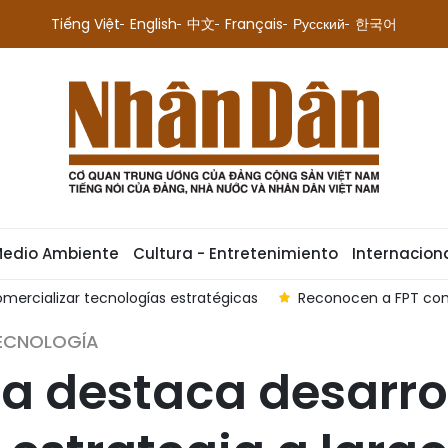
Tiếng Việt
English
中文
Français
Русский
한국어
Medio Ambiente
Cultura - Entretenimiento
Internacion
mercializar tecnologías estratégicas
Reconocen a FPT com
TECNOLOGÍA
sta destaca desarro