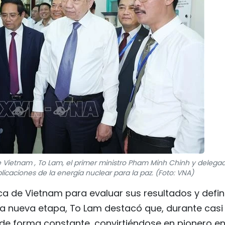
e Vietnam , To Lam, el primer ministro Pham Minh Chinh y delega
licaciones de la energía nuclear para la paz. (Foto: VNA)
mica de Vietnam para evaluar sus resultados y defin
 la nueva etapa, To Lam destacó que, durante casi
 de forma constante, convirtiéndose en pionero en