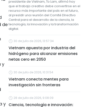
presidente de Vietnam, To Lam, afirmó hoy
que el trabajo creativo debe convertirse en el
recurso más importante del país en el futuro,
al presidir una reunión del Comité Directivo
d
Central para el desarrollo de la ciencia, la
d de
tecnología, la innovación y la transformación
digital.
n
30 de julio de 2026, 13:57:34
Vietnam apuesta por industria del
hidrógeno para alcanzar emisiones
netas cero en 2050
 y
30 de julio de 2026, 10:31:54
Vietnam conecta mentes para
investigación sin fronteras
d
28 de julio de 2026, 9:08:09
a y
Ciencia, tecnología e innovación: