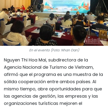
DEPORTES
VIAJES
PUENTE DE AMISTAD
HISTORIAS MULTIMEDIA
En el evento (Foto: Nhan Dan)
FOTOGRAFÍA
Nguyen Thi Hoa Mai, subdirectora de la
Agencia Nacional de Turismo de Vietnam,
¿QUIÉNES SOMOS?
afirmó que el programa es una muestra de la
TIẾNG VIỆT
sólida cooperación entre ambos países. Al
mismo tiempo, abre oportunidades para que
ENGLISH
las agencias de gestión, las empresas y las
中文
organizaciones turísticas mejoren el