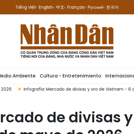
Tiếng Việt
English
中文
Français
Русский
한국어
Medio Ambiente
Cultura - Entretenimiento
Internacion
e 2026
Infografía: Mercado de divisas y oro de Vietnam - 6
ercado de divisas y