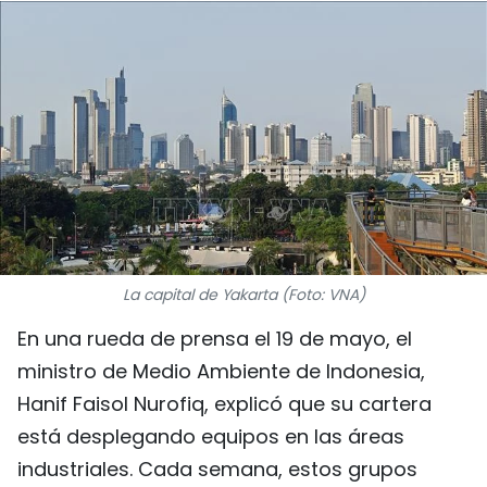
DEPORTES
VIAJES
PUENTE DE AMISTAD
HISTORIAS MULTIMEDIA
FOTOGRAFÍA
La capital de Yakarta (Foto: VNA)
¿QUIÉNES SOMOS?
En una rueda de prensa el 19 de mayo, el
TIẾNG VIỆT
ministro de Medio Ambiente de Indonesia,
Hanif Faisol Nurofiq, explicó que su cartera
ENGLISH
está desplegando equipos en las áreas
中文
industriales. Cada semana, estos grupos