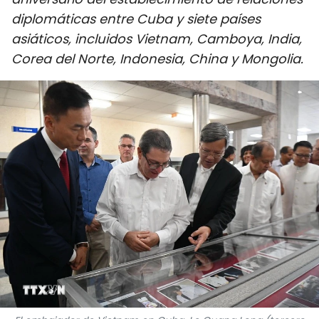
DEPORTES
diplomáticas entre Cuba y siete países
asiáticos, incluidos Vietnam, Camboya, India,
VIAJES
Corea del Norte, Indonesia, China y Mongolia.
PUENTE DE AMISTAD
HISTORIAS MULTIMEDIA
FOTOGRAFÍA
¿QUIÉNES SOMOS?
TIẾNG VIỆT
ENGLISH
中文