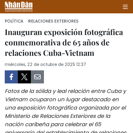
POLÍTICA
RELACIONES EXTERIORES
Inauguran exposición fotográfica
conmemorativa de 65 años de
INICIO
relaciones Cuba-Vietnam
POLÍTICA
miércoles, 22 de octubre de 2025 12:37
ECONOMÍA
SOCIEDAD
Fotos de la sólida y leal relación entre Cuba y
SALUD - MEDIO AMBIENTE
Vietnam ocuparon un lugar destacado en
una exposición fotográfica organizada por el
CULTURA - ENTRETENIMIENTO
Ministerio de Relaciones Exteriores de la
nación caribeña para celebrar el 65
INTERNACIONAL
aniversario del establecimiento de relaciones