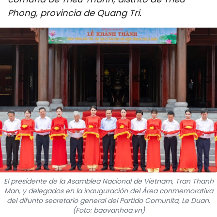
DEPORTES
Phong, provincia de Quang Tri.
VIAJES
PUENTE DE AMISTAD
HISTORIAS MULTIMEDIA
FOTOGRAFÍA
¿QUIÉNES SOMOS?
TIẾNG VIỆT
El presidente de la Asamblea Nacional de Vietnam, Tran Thanh
ENGLISH
Man, y delegados en la inauguración del Área conmemorativa
del difunto secretario general del Partido Comunita, Le Duan.
中文
(Foto: baovanhoa.vn)