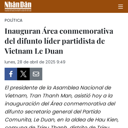
POLÍTICA
Inauguran Área conmemorativa
del difunto líder partidista de
INICIO
Vietnam Le Duan
POLÍTICA
lunes, 28 de abril de 2025 9:49
ECONOMÍA
SOCIEDAD
El presidente de la Asamblea Nacional de
SALUD - MEDIO AMBIENTE
Vietnam, Tran Thanh Man, asistió hoy a la
inauguración del Área conmemorativa del
CULTURA - ENTRETENIMIENTO
difunto secretario general del Partido
Comunita, Le Duan, en la aldea de Hau Kien,
INTERNACIONAL
comuna de Trieu Thanh, distrito de Trieu