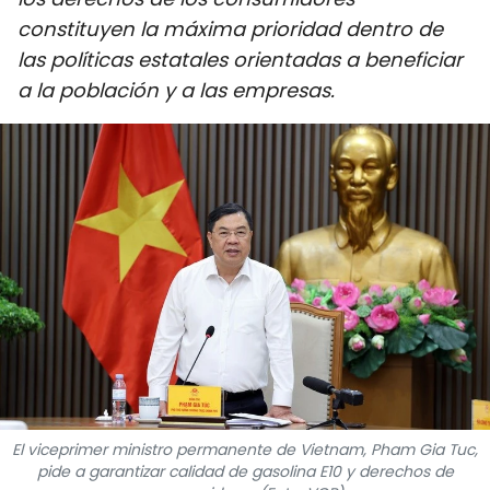
DEPORTES
constituyen la máxima prioridad dentro de
las políticas estatales orientadas a beneficiar
VIAJES
a la población y a las empresas.
PUENTE DE AMISTAD
HISTORIAS MULTIMEDIA
FOTOGRAFÍA
¿QUIÉNES SOMOS?
TIẾNG VIỆT
ENGLISH
El viceprimer ministro permanente de Vietnam, Pham Gia Tuc,
中文
pide a garantizar calidad de gasolina E10 y derechos de