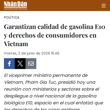
POLÍTICA
Garantizan calidad de gasolina E10
y derechos de consumidores en
INICIO
Vietnam
POLÍTICA
martes, 2 de junio de 2026 15:46
ECONOMÍA
SOCIEDAD
El viceprimer ministro permanente de
SALUD - MEDIO AMBIENTE
Vietnam, Pham Gia Tuc, presidió hoy una
reunión con ministerios y sectores sobre el
CULTURA - ENTRETENIMIENTO
despliegue a nivel nacional de la gasolina
biológica E10, espacio en el cual enfatizó que
INTERNACIONAL
los derechos de los consumidores