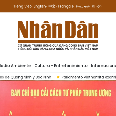
Tiếng Việt
English
中文
Français
Русский
한국어
Medio Ambiente
Cultura - Entretenimiento
Internacion
oyectos de infraestructura
Premier vietnamita insta a refo