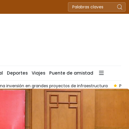
al
Deportes
Viajes
Puente de amistad
rzar la coordinación frente a las amenazas cibernéticas
Vi