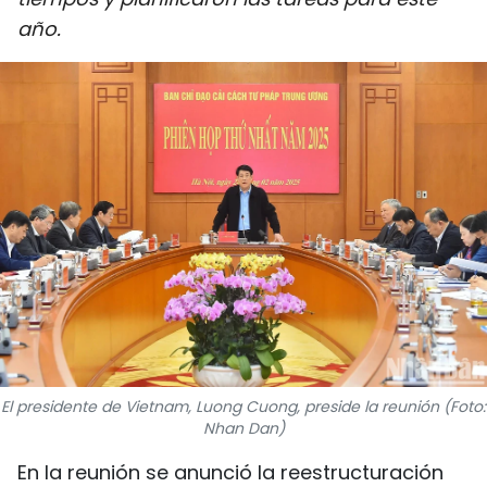
DEPORTES
año.
VIAJES
PUENTE DE AMISTAD
HISTORIAS MULTIMEDIA
FOTOGRAFÍA
¿QUIÉNES SOMOS?
TIẾNG VIỆT
El presidente de Vietnam, Luong Cuong, preside la reunión (Foto:
ENGLISH
Nhan Dan)
中文
En la reunión se anunció la reestructuración