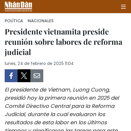
POLÍTICA
NACIONALES
Presidente vietnamita preside
reunión sobre labores de reforma
INICIO
judicial
POLÍTICA
lunes, 24 de febrero de 2025 11:04
ECONOMÍA
SOCIEDAD
El presidente de Vietnam, Luong Cuong,
SALUD - MEDIO AMBIENTE
presidió hoy la primera reunión en 2025 del
Comité Directivo Central para la Reforma
CULTURA - ENTRETENIMIENTO
Judicial, durante la cual evaluaron los
resultados de esta labor en los últimos
INTERNACIONAL
tiempos y planificaron las tareas para este