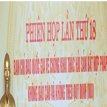
DEPORTES
VIAJES
PUENTE DE AMISTAD
HISTORIAS MULTIMEDIA
FOTOGRAFÍA
¿QUIÉNES SOMOS?
TIẾNG VIỆT
ENGLISH
中文