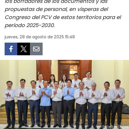
los borradores de los documentos y las
DEPORTES
propuestas de personal, en vísperas del
Congreso del PCV de estos territorios para el
VIAJES
período 2025-2030.
PUENTE DE AMISTAD
jueves, 28 de agosto de 2025 15:48
HISTORIAS MULTIMEDIA
FOTOGRAFÍA
¿QUIÉNES SOMOS?
TIẾNG VIỆT
ENGLISH
中文