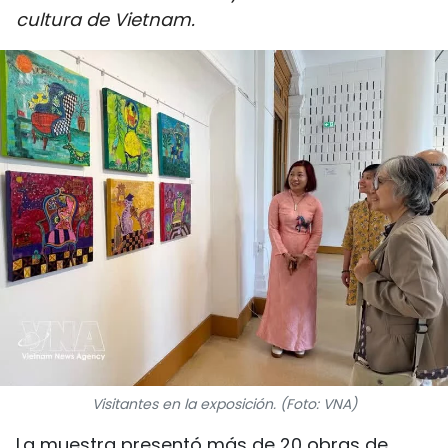
cultura de Vietnam.
DEPORTES
VIAJES
PUENTE DE AMISTAD
HISTORIAS MULTIMEDIA
FOTOGRAFÍA
¿QUIÉNES SOMOS?
TIẾNG VIỆT
ENGLISH
Visitantes en la exposición. (Foto: VNA)
中文
La muestra presentó más de 20 obras de