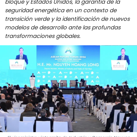
bloque y Estados Unidos, la garantía de la
DEPORTES
seguridad energética en un contexto de
transición verde y la identificación de nuevos
VIAJES
modelos de desarrollo ante las profundas
transformaciones globales.
PUENTE DE AMISTAD
HISTORIAS MULTIMEDIA
FOTOGRAFÍA
¿QUIÉNES SOMOS?
TIẾNG VIỆT
ENGLISH
中文